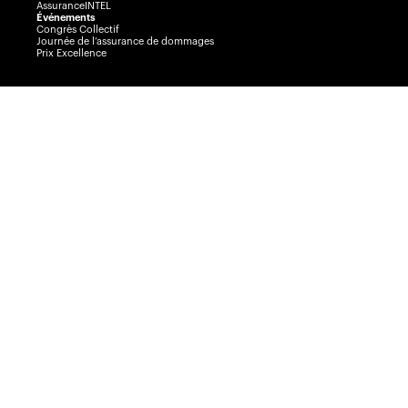
AssuranceINTEL
Événements
Congrès Collectif
Journée de l’assurance de dommages
Prix Excellence