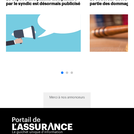
par le syndic est désormais publicisé
partie des dommages 
Merci à nos annonceurs
Le guichet unique d’information