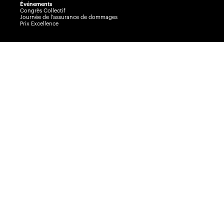
Événements
Congrès Collectif
Journée de l’assurance de dommages
Prix Excellence