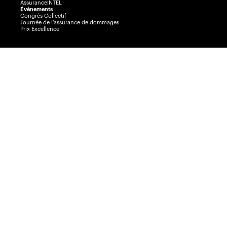
AssuranceINTEL
Événements
Congrès Collectif
Journée de l’assurance de dommages
Prix Excellence