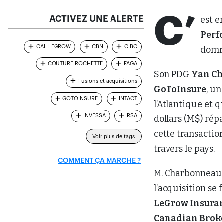
C’
ACTIVEZ UNE ALERTE
est e
Perf
CAL LEGROW
CBN
CIBC
domm
COUTURE ROCHETTE
FAGA
Son PDG
Yan C
Fusions et acquisitions
GoToInsure
, u
GOTOINSURE
INTACT
l’Atlantique et 
INVESSA
RSA
dollars (M$) répa
cette transacti
Voir plus de tags
travers le pays.
COMMENT ÇA MARCHE ?
M. Charbonneau n
l’acquisition se
LeGrow Insuran
Canadian Brok