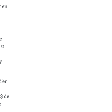
r en
e
st
y
d’en
M$ de
e