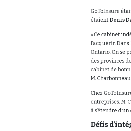
GoToInsure étai
étaient
Denis D
« Ce cabinet in
l’acquérir. Dans 
Ontario. On se p
des provinces de
cabinet de bonne
M. Charbonneau
Chez GoToInsure
entreprises. M. 
à s’étendre d’un 
Défis d’int