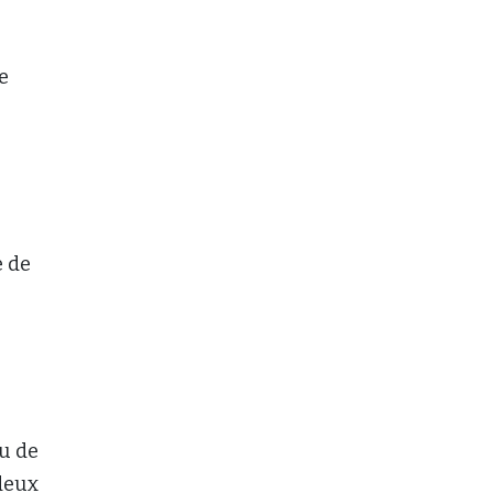
e
e de
au de
 deux