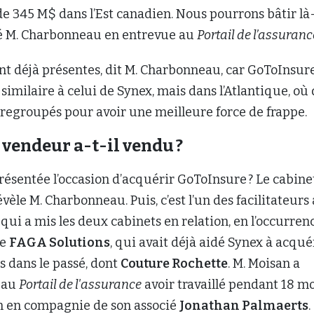
de 345 M$ dans l’Est canadien. Nous pourrons bâtir là
fié M. Charbonneau en entrevue au
Portail de l’assuranc
nt déjà présentes, dit M. Charbonneau, car GoToInsur
similaire à celui de Synex, mais dans l’Atlantique, où
 regroupés pour avoir une meilleure force de frappe.
 vendeur a-t-il vendu ?
ésentée l’occasion d’acquérir GoToInsure ? Le cabine
évèle M. Charbonneau. Puis, c’est l’un des facilitateurs
 qui a mis les deux cabinets en relation, en l’occurren
e
FAGA Solutions
, qui avait déjà aidé Synex à acqué
s dans le passé, dont
Couture Rochette
. M. Moisan a
é au
Portail de l'assurance
avoir travaillé pendant 18 mo
on en compagnie de son associé
Jonathan Palmaerts
.