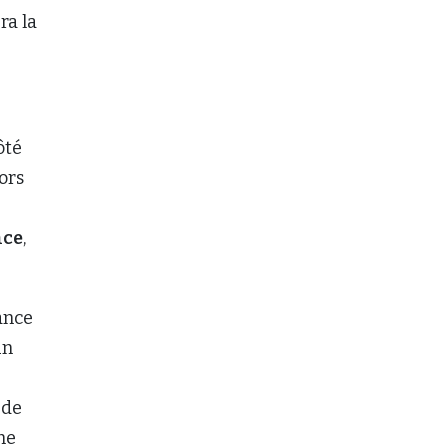
ra la
ôté
ors
nce
,
ance
un
 de
ne