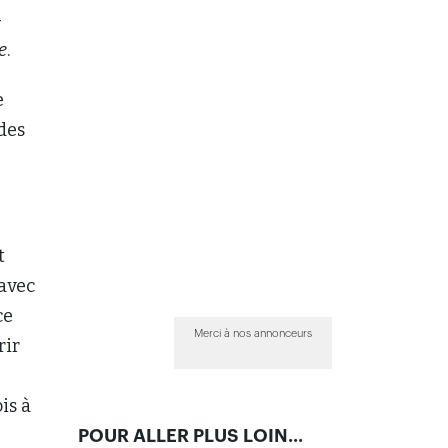
-
e
.
e
 des
t
 avec
ce
Merci à nos annonceurs
rir
is à
POUR ALLER PLUS LOIN...