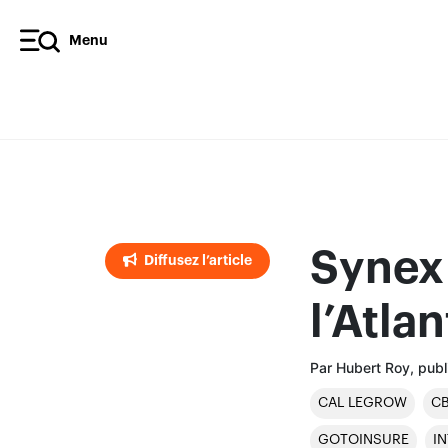
Menu
Diffusez l’article
Synex
Diffusez l’article
l’Atla
Par Hubert Roy, publ
CAL LEGROW
C
GOTOINSURE
I