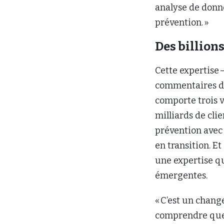
analyse de donné
prévention. »
Des billions
Cette expertise 
commentaires de 
comporte trois vo
milliards de clie
prévention avec e
en transition. Et
une expertise q
émergentes.
« C’est un chang
comprendre que 