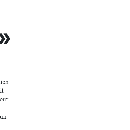
tion
l.
pour
 un