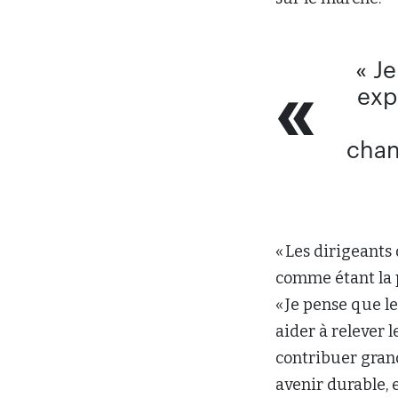
« J
exp
chan
« Les dirigeants
comme étant la p
« Je pense que l
aider à relever
contribuer grand
avenir durable, e