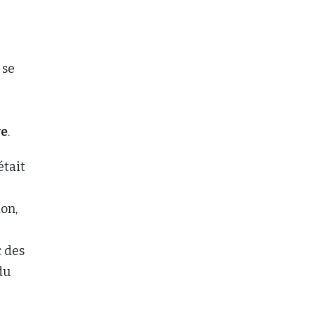
 se
ve
.
était
ion,
c des
du