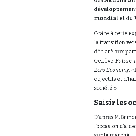
développemen
mondial
et du
Grâce à cette ex
la transition ve
déclaré aux part
Genève,
Future-P
Zero Economy
. «
objectifs et d’ha
société. »
Saisir les 
D’après M. Brin
l’occasion d’aid
sur le marché.