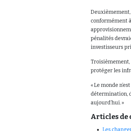
Deuxièmement, M
conformément à c
approvisionnemen
pénalités devrai
investisseurs pr
Troisièmement, il
protéger les infr
« Le monde n’est 
détermination, d
aujourd’hui. »
Articles de 
Les changem