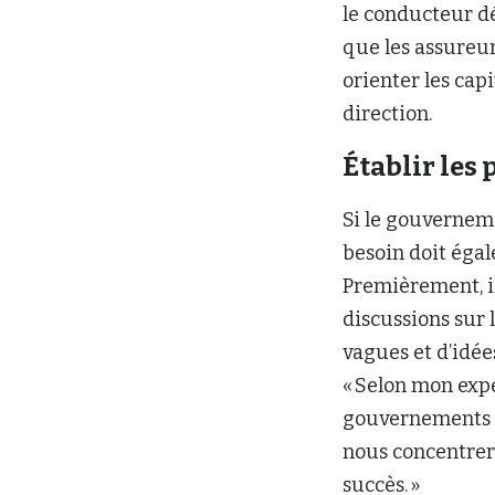
le conducteur dé
que les assureurs
orienter les cap
direction.
Établir les 
Si le gouverneme
besoin doit égal
Premièrement, il 
discussions sur 
vagues et d’idée
« Selon mon expé
gouvernements d
nous concentrer a
succès. »