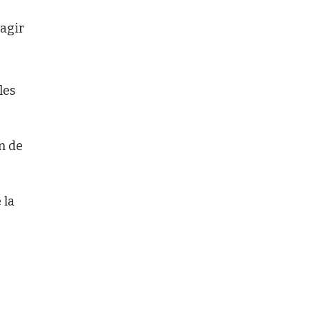
agir
les
in de
 la