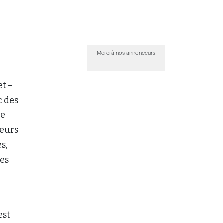
Merci à nos annonceurs
t –
c des
de
teurs
s,
ies
est