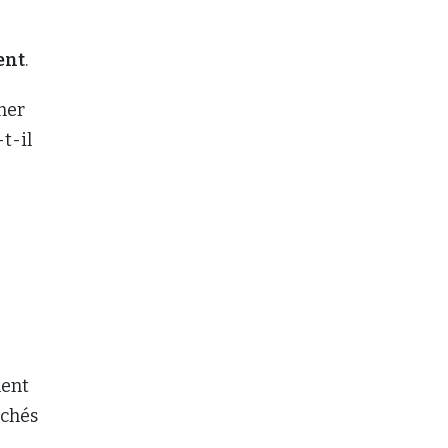
ent
.
nner
t-il
ment
uchés