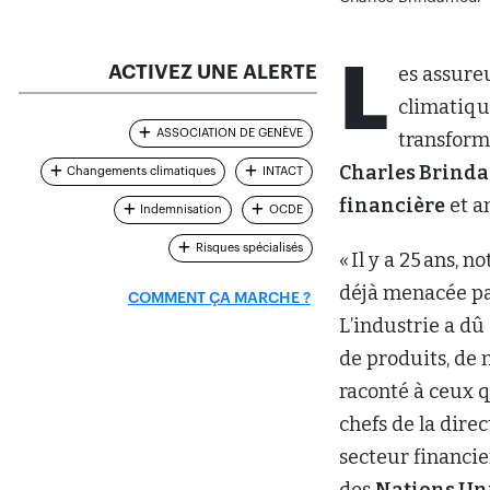
L
ACTIVEZ UNE ALERTE
es assure
climatique
ASSOCIATION DE GENÈVE
transforme
Charles Brind
Changements climatiques
INTACT
financière
et an
Indemnisation
OCDE
Risques spécialisés
« Il y a 25 ans, 
déjà menacée par
COMMENT ÇA MARCHE ?
L’industrie a dû
de produits, de m
raconté à ceux q
chefs de la dire
secteur financie
des
Nations Un