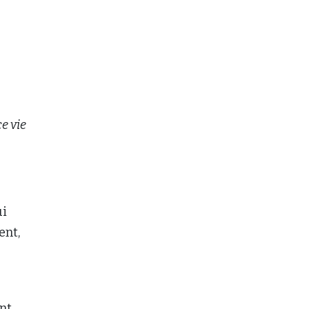
e vie
ui
ent,
ent