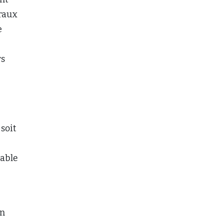
éraux
e
rs
soit
sable
on