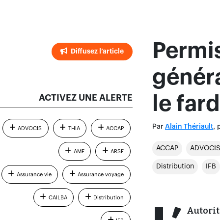
Permis
Diffusez l’article
généra
ACTIVEZ UNE ALERTE
le far
Par
, 
Alain Thériault
ADVOCIS
THiA
ACCAP
ACCAP
ADVOCI
AMF
ARSF
Distribution
IFB
Assurance vie
Assurance voyage
CAILBA
Distribution
Autorit