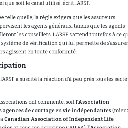
 que soit le canal utilisé, écrit l’ARSF.
ée telle quelle, la règle exigera que les assureurs
upervisent les agents généraux, tandis que les agents
leront les conseillers. L’ARSF s’attend toutefois à ce q
n système de vérification qui lui permette de s’assure
ers agissent en toute conformité.
cipation
’ARSF a suscité la réaction d’à peu près tous les sect
associations ont commenté, soit l’
Association
 agences de courtage en vie indépendantes
(mieu
la
Canadian Association of Independent Life
ncies
et sous son acronyme CAILBA), l’
Association