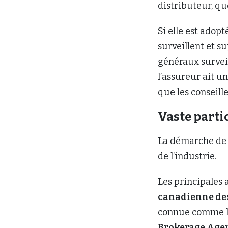
distributeur, quel
Si elle est adopt
surveillent et s
généraux surveil
l’assureur ait u
que les conseill
Vaste parti
La démarche de l
de l’industrie.
Les principales 
canadienne des
connue comme 
Brokerage Age