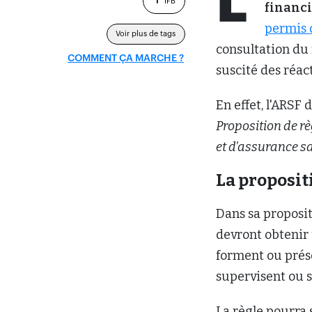
L’
IFB
financi
permis 
Voir plus de tags
consultation du r
COMMENT ÇA MARCHE ?
suscité des réac
En effet, l'ARSF
Proposition de r
et d’assurance s
La proposi
Dans sa proposit
devront obtenir 
forment ou présé
supervisent ou su
La règle pourra s