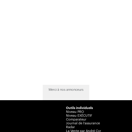
Merci à nos annonceurs
Outils individuels
Niveau PRO
Niveau EXÉCUTIF
Comparateur
Journal de l’assurance
Radar
La Vente par André Cyr