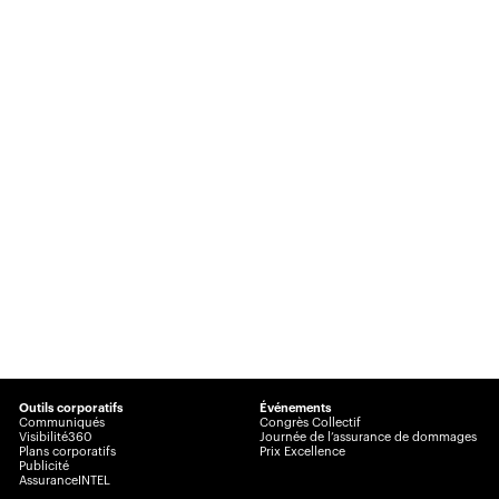
Outils corporatifs
Événements
Communiqués
Congrès Collectif
Visibilité360
Journée de l’assurance de dommages
Plans corporatifs
Prix Excellence
Publicité
AssuranceINTEL