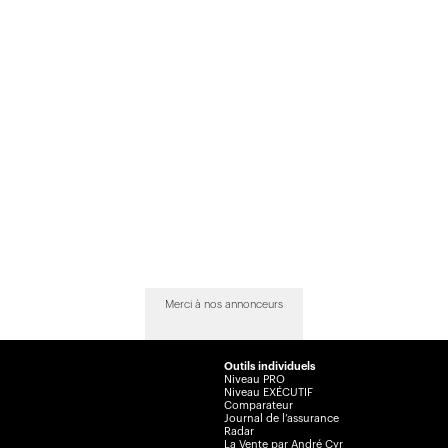
Merci à nos annonceurs
Outils individuels
Niveau PRO
Niveau EXÉCUTIF
Comparateur
Journal de l’assurance
Radar
La Vente par André Cyr