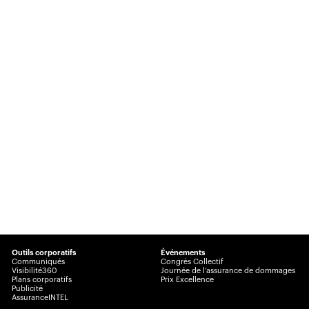
Outils corporatifs
Événements
Communiqués
Congrès Collectif
Visibilité360
Journée de l’assurance de dommages
Plans corporatifs
Prix Excellence
Publicité
AssuranceINTEL