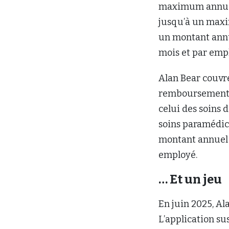
maximum annuel d
jusqu’à un maxi
un montant annue
mois et par emp
Alan Bear couvr
remboursement d
celui des soins 
soins paramédic
montant annuel de
employé.
… Et un jeu
En juin 2025, Al
L’application su