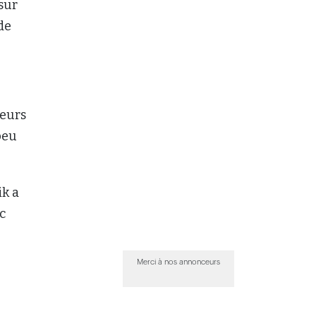
 sur
de
reurs
peu
ik a
c
Merci à nos annonceurs