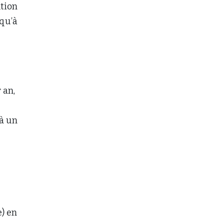
ntion
qu’à
 an,
à un
e) en