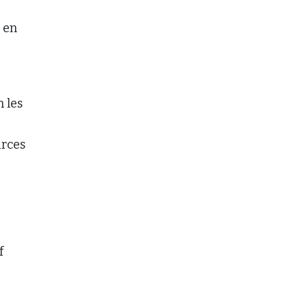
en
 les
urces
f