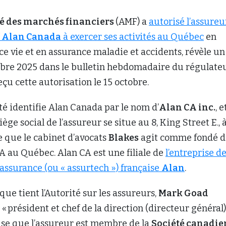
é des marchés financiers
(AMF) a
autorisé l’assureu
f
Alan Canada
à exercer ses activités au Québec
en
e vie et en assurance maladie et accidents, révèle un
obre 2025 dans le bulletin hebdomadaire du régulateu
çu cette autorisation le 15 octobre.
ité identifie Alan Canada par le nom d’
Alan CA inc.
, e
ège social de l’assureur se situe au 8, King Street E., 
te que le cabinet d’avocats
Blakes
agit comme fondé d
A au Québec. Alan CA est une filiale de
l’entreprise d
’assurance (ou « assurtech ») française
Alan
.
que tient l’Autorité sur les assureurs,
Mark Goad
 président et chef de la direction (directeur général) 
ise que l’assureur est membre de la
Société canadi