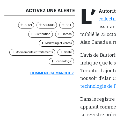
L’
ACTIVEZ UNE ALERTE
Autorit
collecti
ALAN
ASSURIS
BSIF
assuranc
publié le 23 oct
Distribution
Fintech
Alan Canada a re
Marketing et ventes
Médicaments et traitements
Santé
L’avis de l’Autor
Technologie
indique que le si
Toronto. Il ajou
COMMENT ÇA MARCHE ?
pouvoir d’Alan C
technologie de l
Dans le registre 
apparaît comme «
Le registre préc