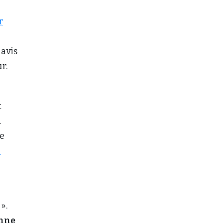
r
 avis
r.
t
à
e
e
».
enne