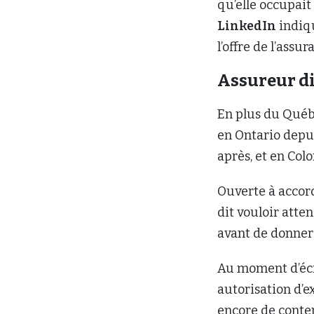
qu’elle occupait
LinkedIn
indiqu
l’offre de l’assu
Assureur di
En plus du Québe
en Ontario depui
après, et en Col
Ouverte à accor
dit vouloir att
avant de donner 
Au moment d’écri
autorisation d’e
encore de conten