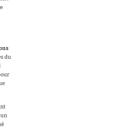
Le
ions
es du
l
 pour
ue
ant
 un
sé