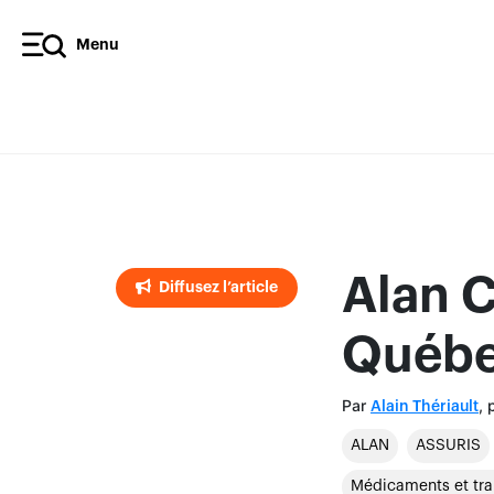
Menu
Diffusez l’article
Alan C
Diffusez l’article
Québ
Par
, 
Alain Thériault
ALAN
ASSURIS
Médicaments et tra