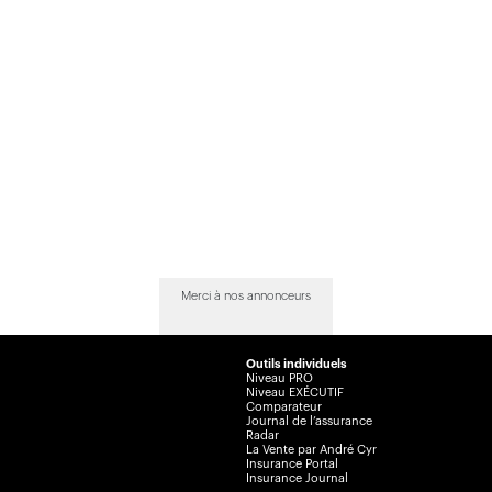
Merci à nos annonceurs
Outils individuels
Niveau PRO
Niveau EXÉCUTIF
Comparateur
Journal de l’assurance
Radar
La Vente par André Cyr
Insurance Portal
Insurance Journal