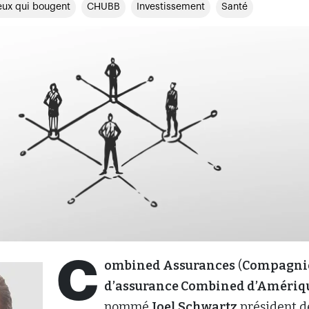
ux qui bougent
CHUBB
Investissement
Santé
C
ombined Assurances
(
Compagni
d’assurance Combined d’Amériq
nommé
Joel Schwartz
président d