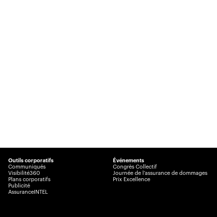
Outils corporatifs
Événements
Communiqués
Congrès Collectif
Visibilité360
Journée de l’assurance de dommages
Plans corporatifs
Prix Excellence
Publicité
AssuranceINTEL