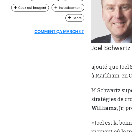
Ceux qui bougent
Investissement
Santé
COMMENT ÇA MARCHE ?
ajouté que Joel
à Markham, en O
M. Schwartz supe
stratégies de cro
Williams, Jr
, p
« Joel est la bo
moment où le mar