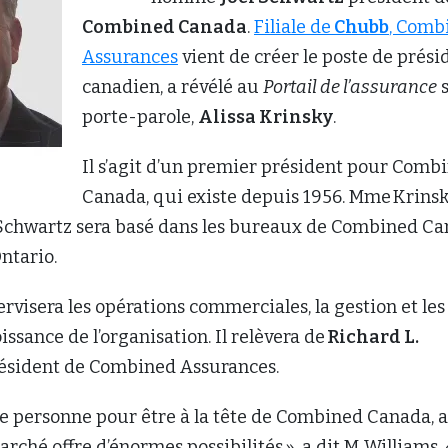
Combined Canada
.
Filiale de
Chubb
, Comb
Assurances
vient de créer le poste de prési
canadien, a révélé au
Portail de l’assurance
s
porte-parole,
Alissa Krinsky
.
Il s’agit d’un premier président pour Comb
Canada, qui existe depuis 1956. Mme Krinsk
 Schwartz sera basé dans les bureaux de Combined C
ntario.
rvisera les opérations commerciales, la gestion et les
issance de l’organisation. Il relèvera de
Richard L.
résident de Combined Assurances.
nne personne pour être à la tête de Combined Canada, 
ché offre d’énormes possibilités », a dit M. Williams. 