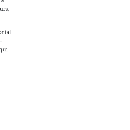
 a
urs,
onial
-
 qui