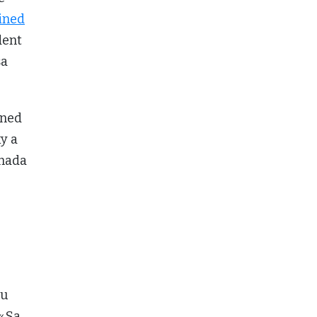
ined
dent
a
ined
y a
anada
au
« Sa