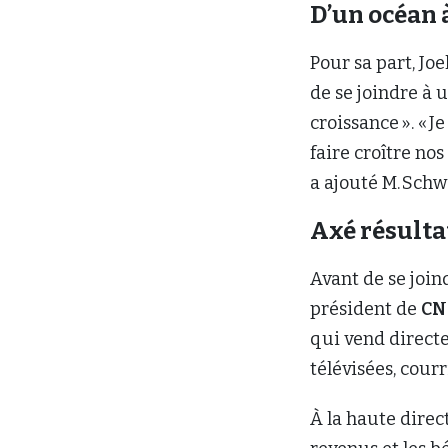
D’un océan 
Pour sa part, Joe
de se joindre à 
croissance ». « 
faire croître no
a ajouté M. Schw
Axé résulta
Avant de se joi
président de
CN
qui vend directe
télévisées, cou
À la haute direc