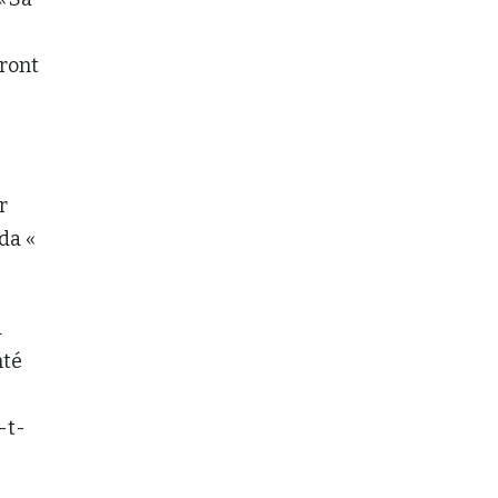
eront
r
da «
à
nté
-t-