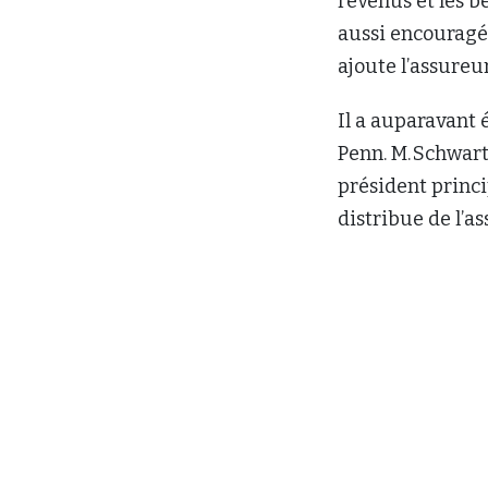
revenus et les b
aussi encouragé
ajoute l’assureu
Il a auparavant 
Penn. M. Schwart
président princ
distribue de l’as