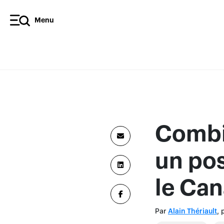
Menu
Combi
un pos
le Ca
Par
, 
Alain Thériault