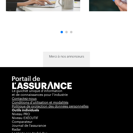
Merci à nos annonceurs
Le guichet unique d’information
et de connaissances pour l’industrie
Contactez-nous
Conditions d’utilisation et modalités
Politique de protection des données personnelles
Outils individuels
Niveau PRO
Niveau EXÉCUTIF
Comparateur
Journal de l’assurance
Radar