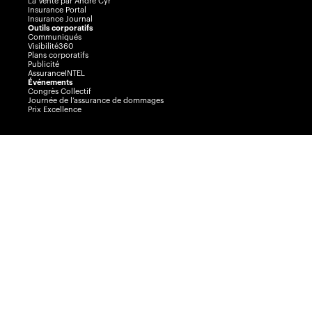
La Vente par André Cyr
Insurance Portal
Insurance Journal
Outils corporatifs
Communiqués
Visibilité360
Plans corporatifs
Publicité
AssuranceINTEL
Événements
Congrès Collectif
Journée de l’assurance de dommages
Prix Excellence