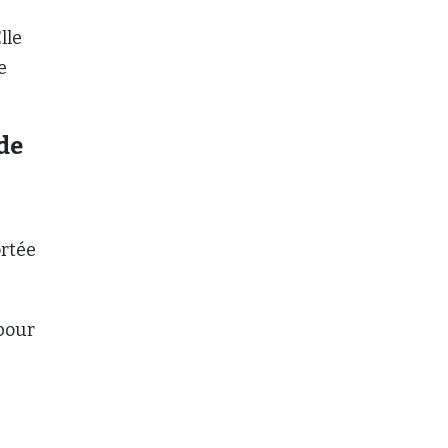
lle
e
de
ortée
 pour