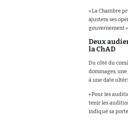
« La Chambre pre
ajustera ses opé
gouvernement », 
Deux audien
la ChAD
Du côté du comit
dommages, une au
à une date ultéri
« Pour les audit
tenir les auditio
indiqué sa port