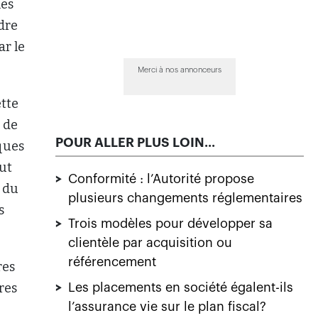
nes
ndre
ar le
Merci à nos annonceurs
ette
 de
POUR ALLER PLUS LOIN...
iques
out
>
Conformité : l’Autorité propose
s du
plusieurs changements réglementaires
s
>
Trois modèles pour développer sa
clientèle par acquisition ou
référencement
res
res
>
Les placements en société égalent-ils
l’assurance vie sur le plan fiscal?