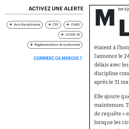
ACTIVEZ UNE ALERTE
Mise à
Avis disciplinaires
CSF
CHAD
COVID-19
Règlementation et conformité
étaient à l’hor
l’annonce le 
COMMENT ÇA MARCHE ?
délais avec le
discipline con
après le 31 ma
Elle ajoute qu
maintenues. T
de requête « e
lorsque les ci