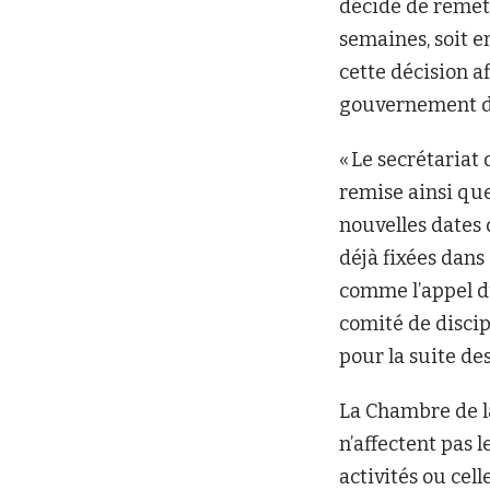
décidé de remet
semaines, soit e
cette décision a
gouvernement du
« Le secrétariat 
remise ainsi que
nouvelles dates 
déjà fixées dans
comme l’appel du
comité de discipl
pour la suite de
La Chambre de la
n’affectent pas l
activités ou cell