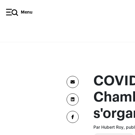
Menu
COVID-
Chambr
s'orga
Par Hubert Roy, pub