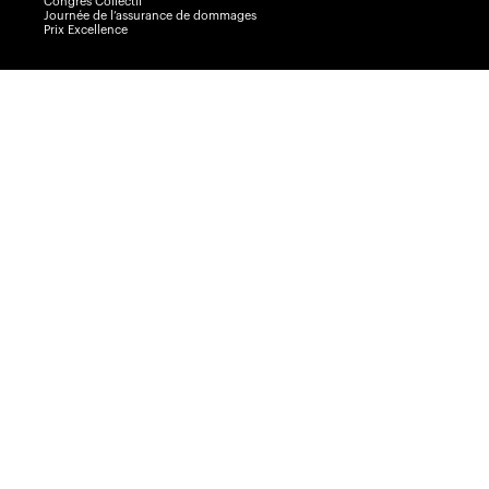
Congrès Collectif
Journée de l’assurance de dommages
Prix Excellence