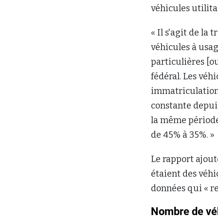
véhicules utilit
« Il s'agit de l
véhicules à usag
particulières [o
fédéral. Les véh
immatriculations
constante depuis
la même période,
de 45% à 35%. »
Le rapport ajou
étaient des véhi
données qui « r