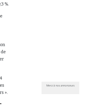
,3 %.
de
çon
 de
er
24
des
Merci à nos annonceurs
rs ».