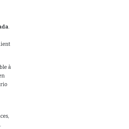
nada
.
aient
ble à
en
rio
ces,
.