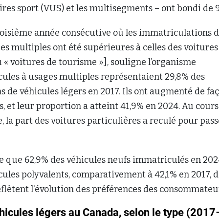
aires sport (VUS) et les multisegments – ont bondi de 9
a troisième année consécutive où les immatriculations 
es multiples ont été supérieures à celles des voitures
u « voitures de tourisme »], souligne l’organisme
icules à usages multiples représentaient 29,8% des
 de véhicules légers en 2017. Ils ont augmenté de fa
, et leur proportion a atteint 41,9% en 2024. Au cours
 la part des voitures particulières a reculé pour pass
te que 62,9% des véhicules neufs immatriculés en 20
cules polyvalents, comparativement à 42,1% en 2017, 
eflètent l'évolution des préférences des consommateu