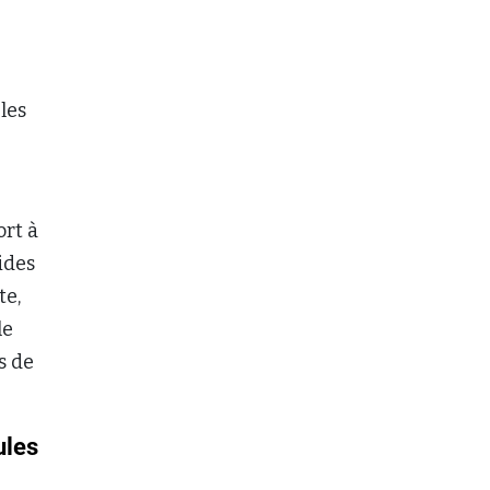
les
ort à
ides
te,
le
s de