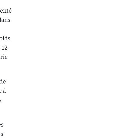
menté
dans
oids
 12,
rie
 de
r à
s
es
es