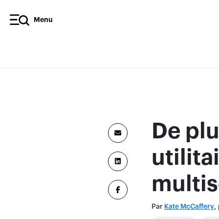
Menu
De plu
utilita
multi
Par
,
Kate McCaffery