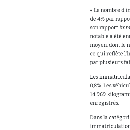
« Le nombre d'i
de 4% par rappo
son rapport
Imma
notable a été en
moyen, dont le n
ce qui reflète l
par plusieurs fa
Les immatricula
0,8%. Les véhicu
14 969 kilogram
enregistrés.
Dans la catégori
immatriculations