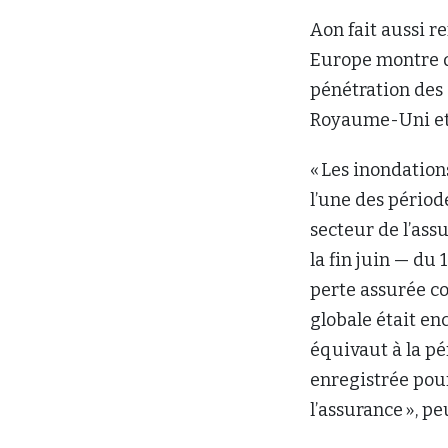
Aon fait aussi 
Europe montre q
pénétration des 
Royaume-Uni et l
« Les inondation
l’une des périod
secteur de l’ass
la fin juin — du 
perte assurée co
globale était enc
équivaut à la p
enregistrée pour
l’assurance », p