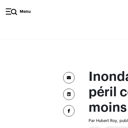
Menu
Inonda
péril 
moins 
Par Hubert Roy, publi