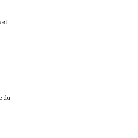
 et
le du