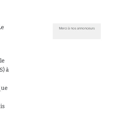
Le
Merci à nos annonceurs
le
S) à
que
is