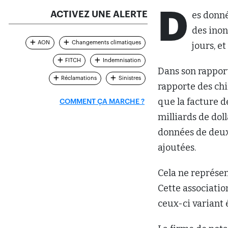
D
ACTIVEZ UNE ALERTE
es donn
des inon
AON
Changements climatiques
jours, e
FITCH
Indemnisation
Dans son rappor
Réclamations
Sinistres
rapporte des chi
que la facture d
COMMENT ÇA MARCHE ?
milliards de doll
données de deux
ajoutées.
Cela ne représe
Cette associatio
ceux-ci variant 