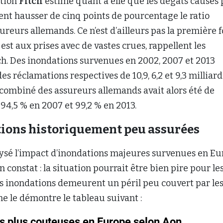
ation
Fitch
estime quant à elle que les dégâts causés 
ent hausser de cinq points de pourcentage le ratio
reurs allemands. Ce n’est d’ailleurs pas la première f
est aux prises avec de vastes crues, rappellent les
ch. Des inondations survenues en 2002, 2007 et 2013
es réclamations respectives de 10,9, 6,2 et 9,3 milliard
o combiné des assureurs allemands avait alors été de
 94,5 % en 2007 et 99,2 % en 2013.
ions historiquement peu assurées
lysé l’impact d’inondations majeures survenues en E
on constat : la situation pourrait être bien pire pour le
es inondations demeurent un péril peu couvert par le
e le démontre le tableau suivant :