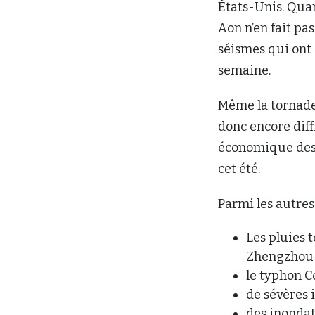
États-Unis. Qua
Aon n’en fait pa
séismes qui ont 
semaine.
Même la tornade 
donc encore diff
économique des
cet été.
Parmi les autres
Les pluies 
Zhengzhou 
le typhon C
de sévères 
des inondat