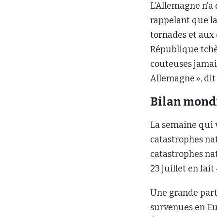
L’Allemagne n’a d
rappelant que la
tornades et aux 
République tchèq
couteuses jamais
Allemagne », dit 
Bilan mondia
La semaine qui 
catastrophes nat
catastrophes natu
23 juillet en fait 
Une grande parti
survenues en Eur