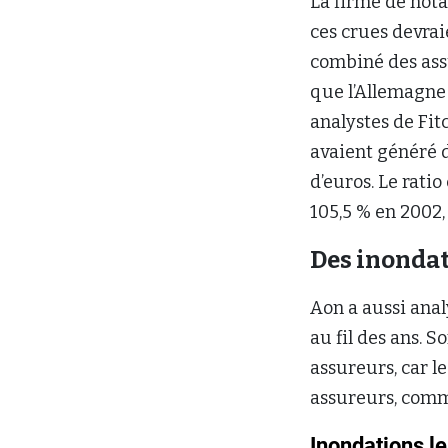
La firme de not
ces crues devrai
combiné des assu
que l’Allemagne 
analystes de Fit
avaient généré d
d’euros. Le rati
105,5 % en 2002,
Des inondat
Aon a aussi ana
au fil des ans. S
assureurs, car l
assureurs, comm