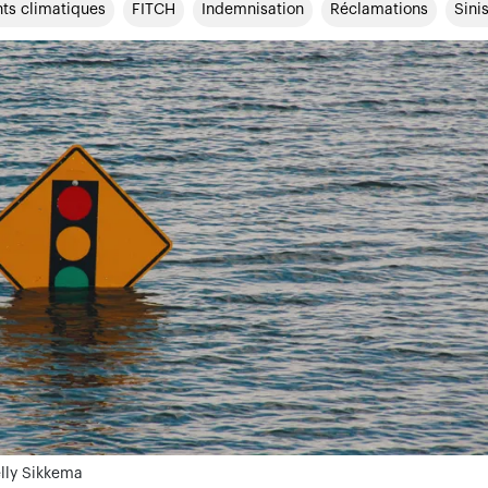
s climatiques
FITCH
Indemnisation
Réclamations
Sini
elly Sikkema