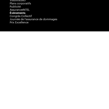
Visibilité360
Plans corporatifs
Publicité
AssuranceINTEL
Événements
Congrès Collectif
Journée de l’assurance de dommages
Prix Excellence