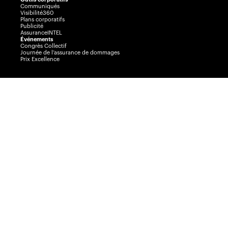
Communiqués
Visibilité360
Plans corporatifs
Publicité
AssuranceINTEL
Événements
Congrès Collectif
Journée de l’assurance de dommages
Prix Excellence