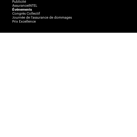
Publicité
AssuranceINTEL
Événements
Congrès Collectif
Journée de l’assurance de dommages
Prix Excellence