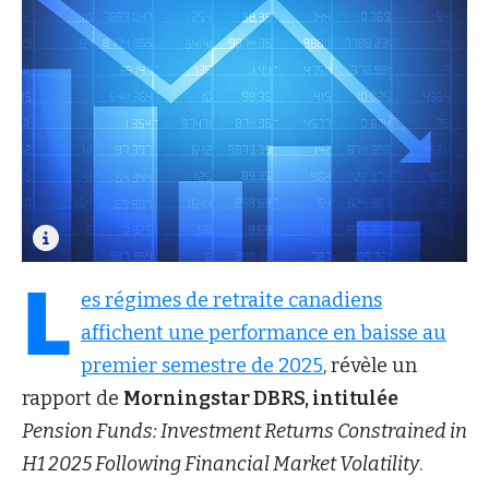
L
es régimes de retraite canadiens
affichent une performance en baisse au
premier semestre de 2025
, révèle un
rapport de
Morningstar DBRS, intitulée
Pension Funds: Investment Returns Constrained in
H1 2025 Following Financial Market Volatility
.