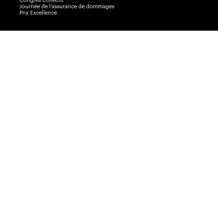
Congrès Collectif
Journée de l’assurance de dommages
Prix Excellence