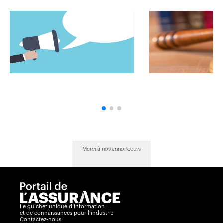
Merci à nos annonceurs
Le guichet unique d’information
et de connaissances pour l’industrie
Contactez-nous