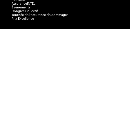
AssuranceINTEL
Événements
Congrès Collectif
Journée de l’assurance de dommages
Prix Excellence