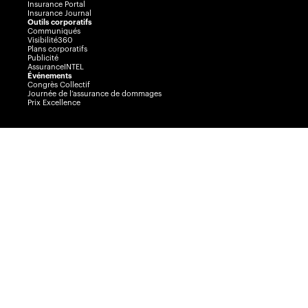
Insurance Portal
Insurance Journal
Outils corporatifs
Communiqués
Visibilité360
Plans corporatifs
Publicité
AssuranceINTEL
Événements
Congrès Collectif
Journée de l’assurance de dommages
Prix Excellence