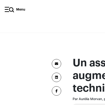
Menu
Un as
augme
techni
Par Aurélia Morvan, 