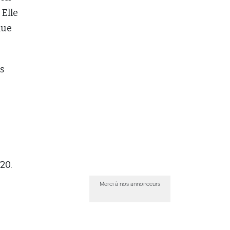
 Elle
nue
s
20.
Merci à nos annonceurs