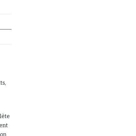
ts,
lète
dent
ion