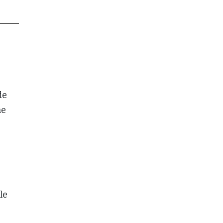
de
ne
le