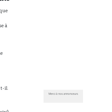
 que
se à
me
-il.
Merci à nos annonceurs