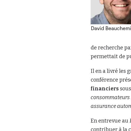
de recherche par
permettait de pu
Il en a livré les 
conférence prés
financiers
sous 
consommateurs : 
assurance autom
En entrevue au
contribuer à la 