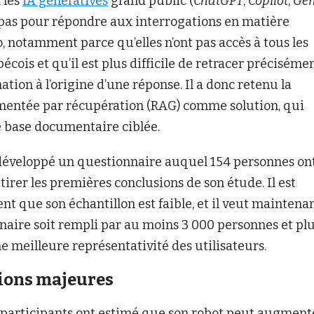
 les
IA génératives
grand public (
ChatGPT
,
Copilot
,
Gem
pas pour répondre aux interrogations en matière
, notamment parce qu’elles n’ont pas accès à tous les
ois et qu’il est plus difficile de retracer précisémen
ation à l’origine d’une réponse. Il a donc retenu la
entée par récupération (RAG) comme solution, qui
e base documentaire ciblée.
 a développé un questionnaire auquel 154 personnes on
tirer les premières conclusions de son étude. Il est
ent que son échantillon est faible, et il veut maintena
naire soit rempli par au moins 3 000 personnes et pl
ne meilleure représentativité des utilisateurs.
ions majeures
 participants ont estimé que son robot peut augment