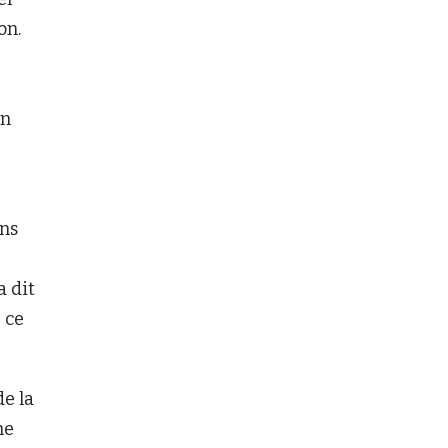
on.
un
ons
a dit
 ce
de la
ne