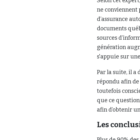
Selon cet expert,
ne conviennent 
d’assurance auto
documents québéc
sources d’inform
génération augm
s'appuie sur un
Par la suite, il
répondu afin de 
toutefois consci
que ce question
afin d’obtenir u
Les conclus
Plus de 90% des