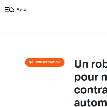
Menu
Diffusez l’article
Un rob
Diffusez l’article
pour 
contra
autom