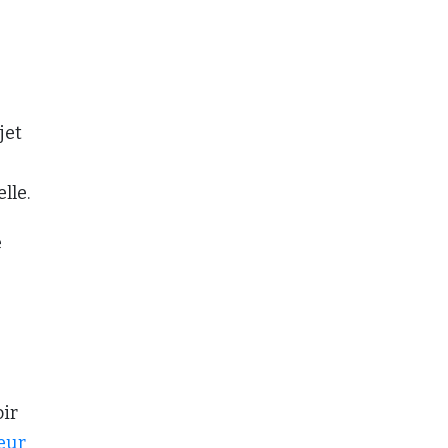
jet
lle.
e
oir
teur