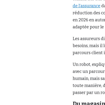
de l’assurance
da
réduction des co
en 2026 en auto
adaptée pour le 
Les assureurs d
besoins, mais il 
parcours client 
Un robot, expliqu
avec un parcours
humain, mais san
toute manière, d
passer par un ro
Du magasina