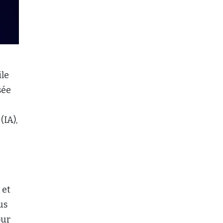
ile
sée
(IA),
 et
us
our