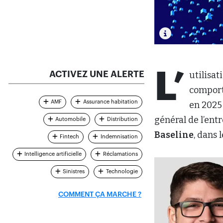
L’
ACTIVEZ UNE ALERTE
utilisa
comport
AMF
Assurance habitation
en 2025
général de l’entr
Automobile
Distribution
Baseline
, dans 
Fintech
Indemnisation
Intelligence artificielle
Réclamations
Sinistres
Technologie
COMMENT ÇA MARCHE ?