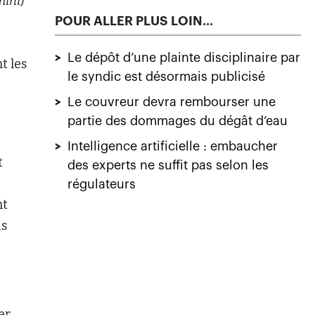
ini
)
POUR ALLER PLUS LOIN...
>
Le dépôt d’une plainte disciplinaire par
t les
le syndic est désormais publicisé
>
Le couvreur devra rembourser une
partie des dommages du dégât d’eau
>
Intelligence artificielle : embaucher
t
des experts ne suffit pas selon les
régulateurs
nt
us
er