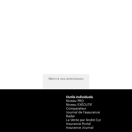
Merci à nos annonceurs
Outils individuels
Niveau PRO
Niveau EXÉCUTIF
Comparateur
Journal de l’assurance
Radar
La Vente par André Cyr
Insurance Portal
Insurance Journal