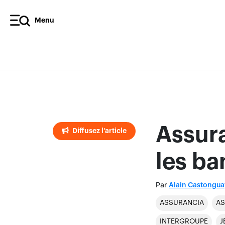
Menu
Diffusez l’article
Assur
Diffusez l’article
les ba
Par
Alain Castongua
ASSURANCIA
AS
INTERGROUPE
J