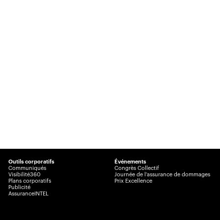
Outils corporatifs
Événements
Communiqués
Congrès Collectif
Visibilité360
Journée de l’assurance de dommages
Plans corporatifs
Prix Excellence
Publicité
AssuranceINTEL