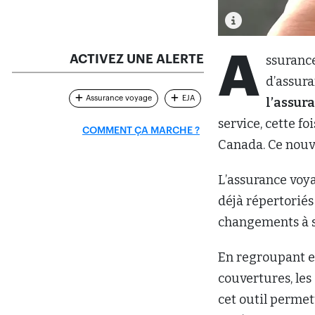
A
ACTIVEZ UNE ALERTE
ssuranc
d’assur
Assurance voyage
EJA
l’assur
service, cette f
COMMENT ÇA MARCHE ?
Canada. Ce nouve
L’assurance voya
déjà répertoriés
changements à s
En regroupant en
couvertures, les 
cet outil permet