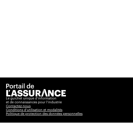
Le guichet unique d’information
et de connaissances pour l’industrie
Contactez-nous
Conditions d’utilisation et modalités
Politique de protection des données personnelles
Basculer vers le
Insurance Portal