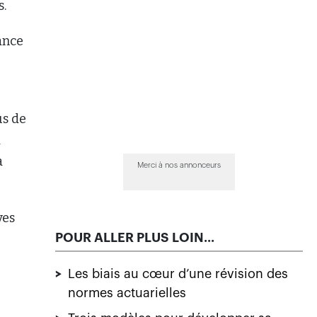
s.
ance
us de
a
a
Merci à nos annonceurs
ves
POUR ALLER PLUS LOIN...
>
Les biais au cœur d’une révision des
normes actuarielles