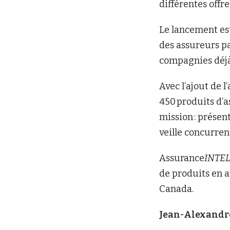
différentes offr
Le lancement es
des assureurs par
compagnies déj
Avec l’ajout de 
450 produits d’a
mission : présen
veille concurrent
Assurance
INTE
de produits en 
Canada.
Jean-Alexandr