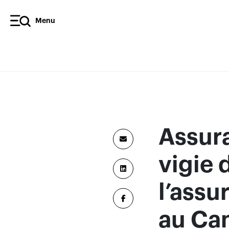
Menu
Assur
vigie 
l’ass
au Ca