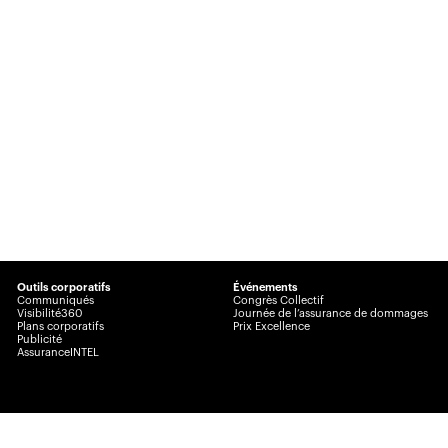
Outils corporatifs
Événements
Communiqués
Congrès Collectif
Visibilité360
Journée de l’assurance de dommages
Plans corporatifs
Prix Excellence
Publicité
AssuranceINTEL