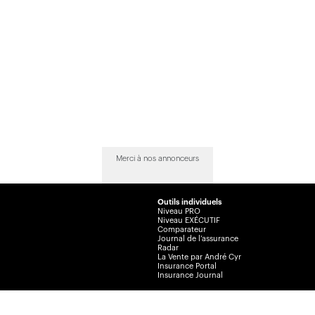
Merci à nos annonceurs
Outils individuels
Niveau PRO
Niveau EXÉCUTIF
Comparateur
Journal de l’assurance
Radar
La Vente par André Cyr
Insurance Portal
Insurance Journal