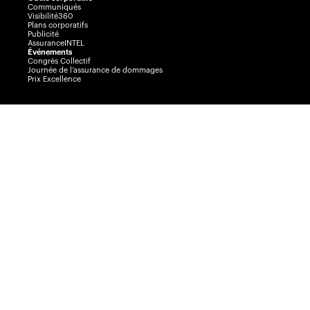
Communiqués
Visibilité360
Plans corporatifs
Publicité
AssuranceINTEL
Événements
Congrès Collectif
Journée de l’assurance de dommages
Prix Excellence