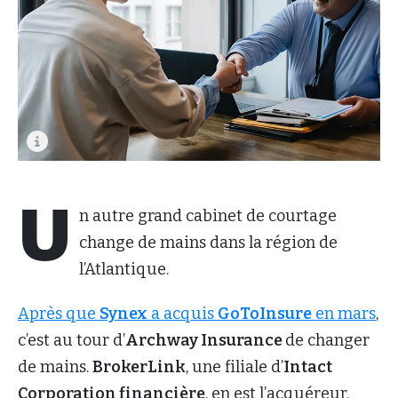
U
n autre grand cabinet de courtage
change de mains dans la région de
l’Atlantique.
Après que
Synex
a acquis
GoToInsure
en mars
,
c’est au tour d’
Archway Insurance
de changer
de mains.
BrokerLink
, une filiale d’
Intact
Corporation financière
, en est l’acquéreur.