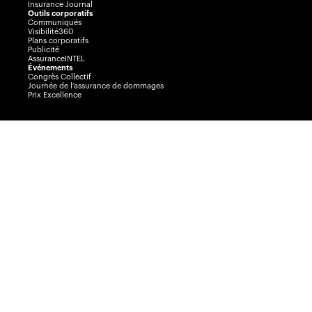
Insurance Journal
Outils corporatifs
Communiqués
Visibilité360
Plans corporatifs
Publicité
AssuranceINTEL
Événements
Congrès Collectif
Journée de l’assurance de dommages
Prix Excellence