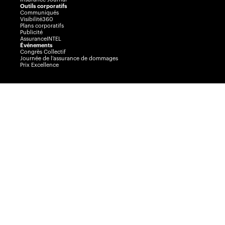
Outils corporatifs
Communiqués
Visibilité360
Plans corporatifs
Publicité
AssuranceINTEL
Événements
Congrès Collectif
Journée de l’assurance de dommages
Prix Excellence