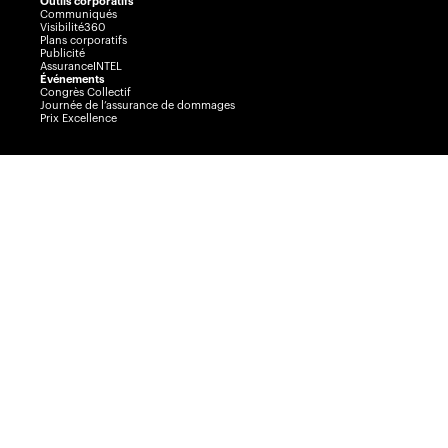
Outils corporatifs
Communiqués
Visibilité360
Plans corporatifs
Publicité
AssuranceINTEL
Événements
Congrès Collectif
Journée de l’assurance de dommages
Prix Excellence