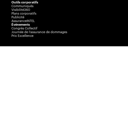
Outils corporatifs
Communiqués
Visibilité360
Plans corporatifs
Publicité
AssuranceINTEL
Événements
Congrès Collectif
Journée de l’assurance de dommages
Prix Excellence