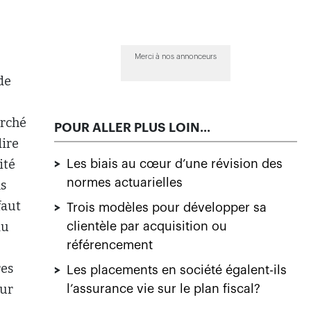
Merci à nos annonceurs
de
arché
POUR ALLER PLUS LOIN...
dire
ité
>
Les biais au cœur d’une révision des
normes actuarielles
ns
 faut
>
Trois modèles pour développer sa
du
clientèle par acquisition ou
référencement
res
>
Les placements en société égalent-ils
eur
l’assurance vie sur le plan fiscal?