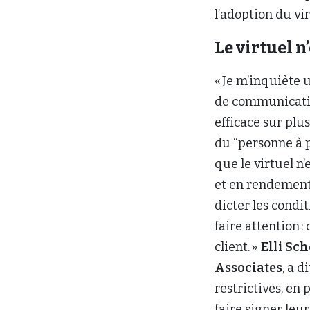
l’adoption du vir
Le virtuel 
« Je m’inquiète 
de communication
efficace sur plu
du “personne à p
que le virtuel n
et en rendement,
dicter les conditi
faire attention :
client. »
Elli Sc
Associates
, a 
restrictives, en 
faire signer leu