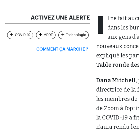
I
ACTIVEZ UNE ALERTE
l ne fait au
dans les bu
COVID-19
MDRT
Technologie
aux gens d’
nouveaux concep
COMMENT ÇA MARCHE ?
expliqué les pa
Table ronde des
Dana Mitchell
,
directrice de la
les membres de 
de Zoom à l’opti
la COVID-19 a fr
n’aura rendu l’en