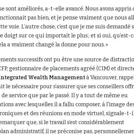
se sont améliorés, a-t-elle avancé. Nous avons appris 
onctionnait pas bien, et je pense vraiment que nous al
tte voie. L’autre chose, c’est que je me suis demandé s
 doigt sur ce qui importait le plus ; et si oui, qu’est-
 cela a vraiment changé la donne pour nous. »
ements successifs ont pu être une source de distractio
 CFP, gestionnaire de placements agréé (CIM) et direct
Integrated Wealth Management
à Vancouver, rappe
it le nécessaire pour s’assurer que ses conseillers off
de service que par le passé. Il y a tout de même eu
ions avec lesquelles il a fallu composer, à l'image de
roniques et des réunions en mode virtuel, signale-t-il.
emarquer que, si le travail s’est considérablement
plan administratif, il ne préconise pas, personnellemen