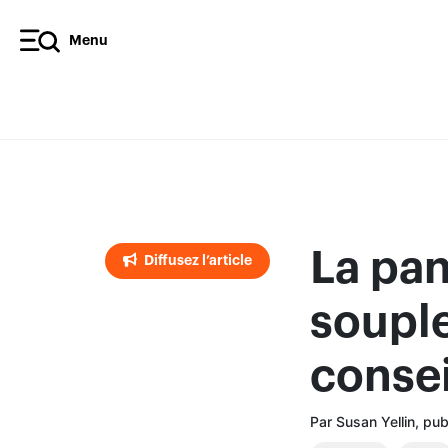
Menu
Diffusez l’article
La pan
Diffusez l’article
souple
consei
Par Susan Yellin, pu