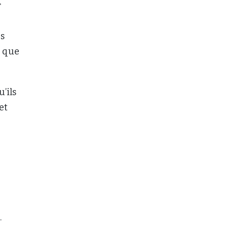
r
es
e que
’ils
et
.