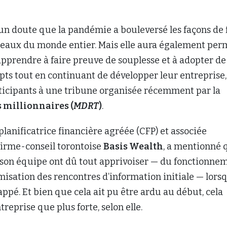
cun doute que la pandémie a bouleversé les façons de 
reaux du monde entier. Mais elle aura également per
apprendre à faire preuve de souplesse et à adopter de
ts tout en continuant de développer leur entreprise,
rticipants à une tribune organisée récemment par la
 millionnaires (
MDRT
)
.
 planificatrice financière agréée (CFP) et associée
 firme-conseil torontoise
Basis Wealth
, a mentionné 
son équipe ont dû tout apprivoiser — du fonctionne
misation des rencontres d’information initiale — lors
appé. Et bien que cela ait pu être ardu au début, cela
treprise que plus forte, selon elle.