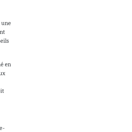
t une
ant
eils
mé en
ux
it
e-