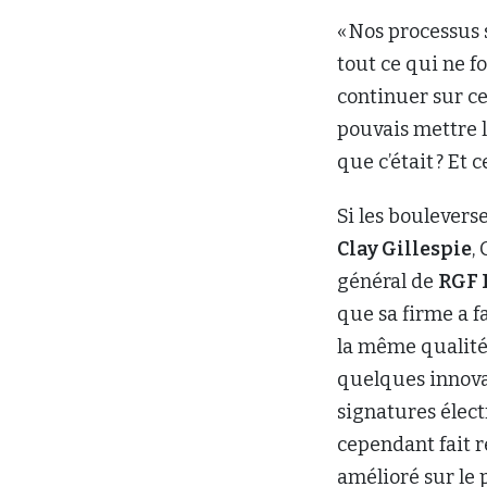
« Nos processus 
tout ce qui ne f
continuer sur ce
pouvais mettre le
que c’était ? Et
Si les boulevers
Clay Gillespie
,
général de
RGF 
que sa firme a fa
la même qualité 
quelques innovat
signatures élect
cependant fait r
amélioré sur le 