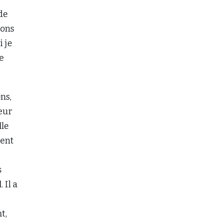
de
lons
i je
ce
ns,
eur
lle
rent
s
 Il a
t,