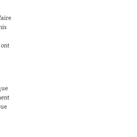
faire
mis
 ont
que
ment
que