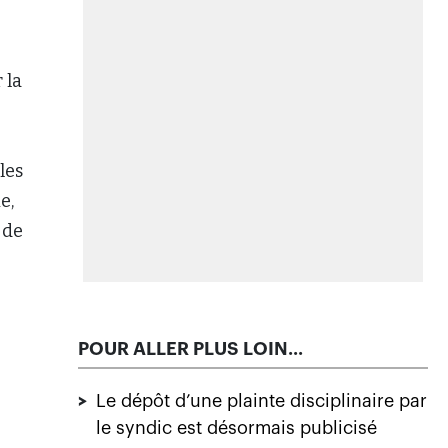
>
Intelligence artificielle : embaucher
des experts ne suffit pas selon les
régulateurs