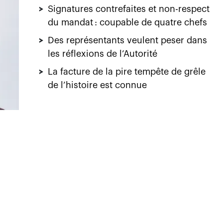
ent
,
ux
s et
ent