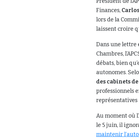
des cabinets de
professionnels e
représentatives
Au moment où l’
le 5 juin, il ign
maintenir l’au
Commentair
M. Vani s’est ins
profession. « N
malheureux selon
professionnels e
officiers de con
comme M. le sous