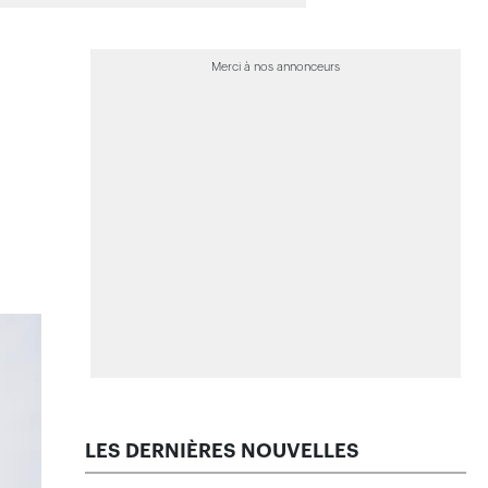
>
Des représentants veulent peser dans
les réflexions de l’Autorité
>
La facture de la pire tempête de grêle
de l’histoire est connue