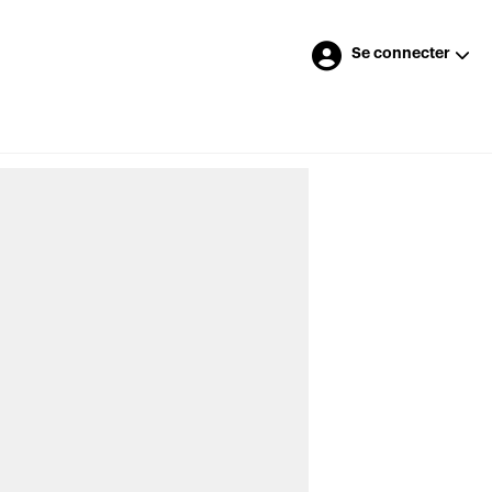
Se connecter
Merci à nos annonceurs
LES DERNIÈRES NOUVELLES
>
Signatures contrefaites et non-respect
du mandat : coupable de quatre chefs