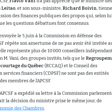
 courtage du Québec
(RCCAQ) et le Conseil des
n services financiers (CDPSF) ne sont pas des entités
 des membres de l’APCSF.
APCSF a expédié sa lettre à la Commission parlement
orait la décision du ministre prise le même jour, de
tonomie des Chambres
.
es dévalorisants
urgé contre des propos qu’il a jugés dévalorisants pour
ous déplorons particulièrement les commentaires
 lesquels les conseillers seraient plus ou moins
t auraient besoin d’être constamment “surveillés” par 
formité puisqu’ils se soucieraient peu de la déontologi
-ministre Boivin l’a laissé entendre à chaque séance