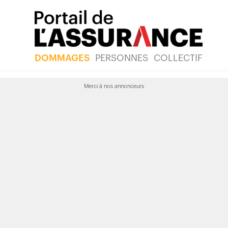
DOMMAGES
PERSONNES
COLLECTIF
Merci à nos annonceurs
F veut rectifier des
s tenus dans des
 du projet de loi 141
publié le 7 juin 2018 à 09h45