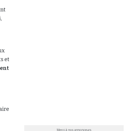
aire
Merci à nos annonceurs
 la
POUR ALLER PLUS LOIN...
>
Le dépôt d’une plainte disciplinaire par
les
le syndic est désormais publicisé
e,
>
Le couvreur devra rembourser une
 de
partie des dommages du dégât d’eau