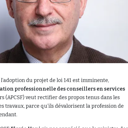
 l’adoption du projet de loi 141 est imminente,
ation professionnelle des conseillers en services
rs (APCSF) veut rectifier des propos tenus dans les
es travaux, parce qu’ils dévalorisent la profession de
endant.
PCSF,
Flavio Vani
n’a pas apprécié que le ministre des
 Leitao
, et son sous-ministre,
Richard Boivin
, tienn
ssion des finances publiques des propos qui, selon lui
que les questions débattues font consensus.
envoyée le 5 juin à la Commission en défense des
SF répète son amertume de ne pas avoir été invitée a
elle représente plus de 10 000 conseillers indépendant
 M. Vani, des groupes invités, tels que le
Regroupem