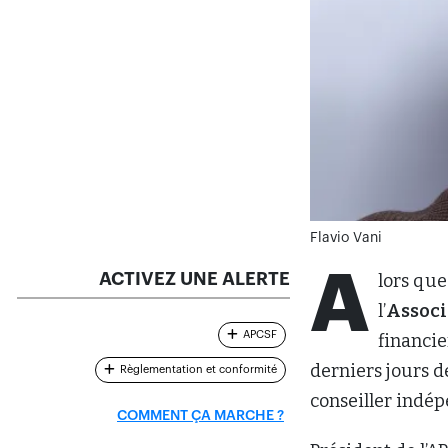
A
ACTIVEZ UNE ALERTE
lors que
l’
Associ
APCSF
financie
derniers jours d
Règlementation et conformité
conseiller indép
COMMENT ÇA MARCHE ?
Président de l’A
Finances,
Carlos
lors de la Commi
laissent croire 
Dans une lettre 
Chambres, l’APC
débats, bien qu’
autonomes. Selon