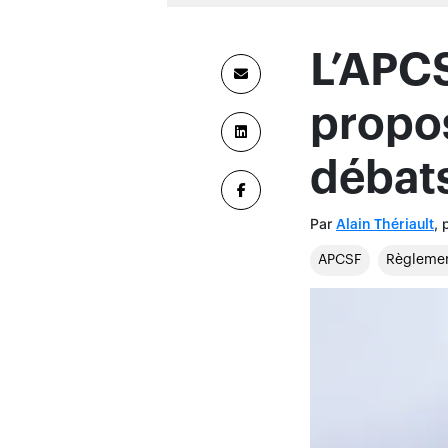
APCSF
Règlemen
Flavio Vani