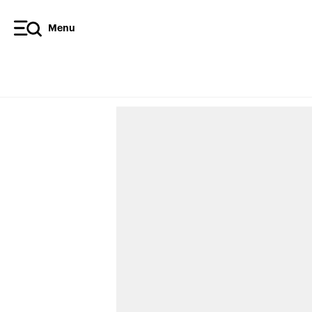
Menu
L’APCS
propo
débats
Par
, 
Alain Thériault