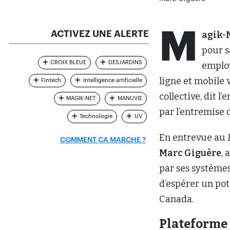
M
ACTIVEZ UNE ALERTE
agik-
pour s
CROIX BLEUE
DESJARDINS
employ
ligne et mobile 
Fintech
Intelligence artificielle
collective, dit l
MAGIK-NET
MANUVIE
par l’entremise 
Technologie
UV
En entrevue au
COMMENT ÇA MARCHE ?
Marc Giguère
,
par ses systèmes
d’espérer un pot
Canada.
Plateforme 