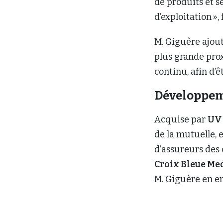
de produits et s
d’exploitation »,
M. Giguère ajou
plus grande pro
continu, afin d’ê
Développem
Acquise par
UV 
de la mutuelle, 
d’assureurs de
Croix Bleue Me
M. Giguère en e