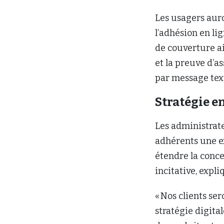
Les usagers auro
l’adhésion en li
de couverture ain
et la preuve d’a
par message text
Stratégie e
Les administrat
adhérents une e
étendre la conce
incitative, expl
« Nos clients se
stratégie digital