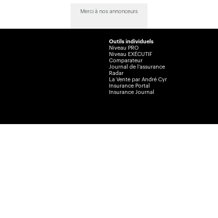
Merci à nos annonceurs
Outils individuels
Niveau PRO
Niveau EXÉCUTIF
Comparateur
Journal de l’assurance
Radar
La Vente par André Cyr
Insurance Portal
Insurance Journal