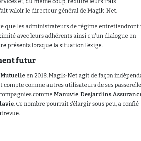
ervices et, du même coup, réduire leurs frais
 fait valoir le directeur général de Magik-Net.
te que les administrateurs de régime entretiendront
ximité avec leurs adhérents ainsi qu’un dialogue en
tre présents lorsque la situation l’exige.
ent futur
Mutuelle
en 2018, Magik-Net agit de façon indépend
et compte comme autres utilisateurs de ses passerell
s compagnies comme
Manuvie
,
Desjardins Assuranc
davie
. Ce nombre pourrait s’élargir sous peu, a confié
ntrevue.