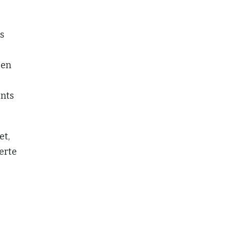
s
 en
ents
et,
erte