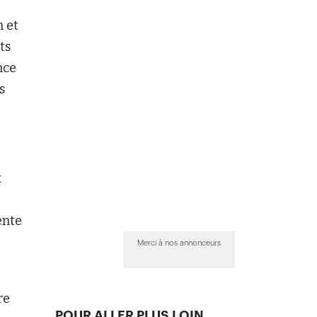
n et
ts
nce
s
x
ente
Merci à nos annonceurs
re
POUR ALLER PLUS LOIN...