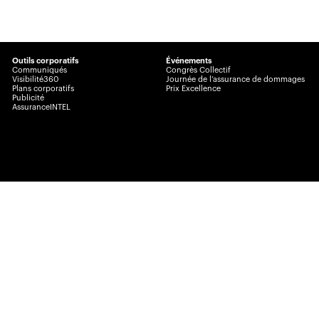
Outils corporatifs
Événements
Communiqués
Congrès Collectif
Visibilité360
Journée de l’assurance de dommages
Plans corporatifs
Prix Excellence
Publicité
AssuranceINTEL