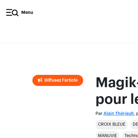
Menu
Diffusez l’article
Magik-
Diffusez l’article
pour l
Par
, 
Alain Thériault
CROIX BLEUE
DE
MANUVIE
Techno