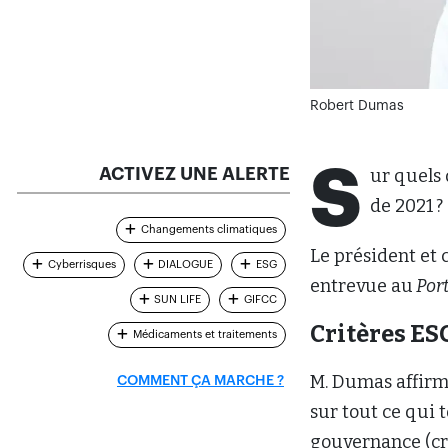
Robert Dumas
S
ACTIVEZ UNE ALERTE
ur quels 
de 2021 ?
Changements climatiques
Le président et 
Cyberrisques
DIALOGUE
ESG
entrevue au
Port
SUN LIFE
GIFCC
Critères ES
Médicaments et traitements
M. Dumas affirme
COMMENT ÇA MARCHE ?
sur tout ce qui 
gouvernance (cri