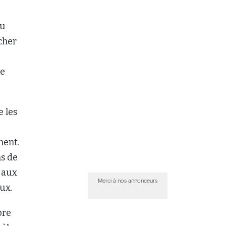
au
rcher
de
e les
ment.
s de
t aux
Merci à nos annonceurs
ux.
bre