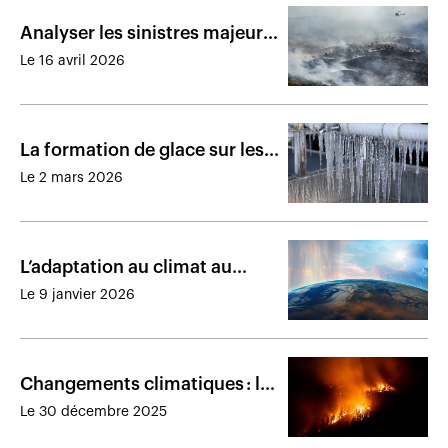
Analyser les sinistres majeurs
pour aider à la résilience des
Le 16 avril 2026
communautés
La formation de glace sur les
bâtiments peut entraîner des
Le 2 mars 2026
dommages importants
L’adaptation au climat au
cœur des préoccupations en
Le 9 janvier 2026
assurance de dommages
Changements climatiques : les
catastrophes marquantes de
Le 30 décembre 2025
2025