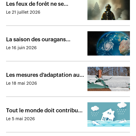
Les feux de forêt ne se
transforment pas tous en
Le 21 juillet 2026
sinistre catastrophique
La saison des ouragans
devrait être moins active en
Le 16 juin 2026
2026
Les mesures d’adaptation au
climat pourraient faire
Le 18 mai 2026
augmenter la valeur des
maisons
Tout le monde doit contribuer
à atténuer les risques liés au
Le 5 mai 2026
climat