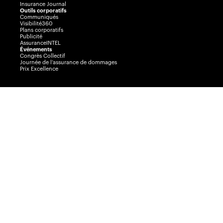
Insurance Journal
Outils corporatifs
Communiqués
Visibilité360
Plans corporatifs
Publicité
AssuranceINTEL
Événements
Congrès Collectif
Journée de l’assurance de dommages
Prix Excellence