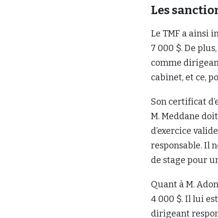
Les sanctio
Le TMF a ainsi 
7 000 $. De plus,
comme dirigeant
cabinet, et ce, 
Son certificat d’
M. Meddane doit,
d’exercice valide
responsable. Il 
de stage pour un
Quant à M. Adoni
4 000 $. Il lui 
dirigeant respon