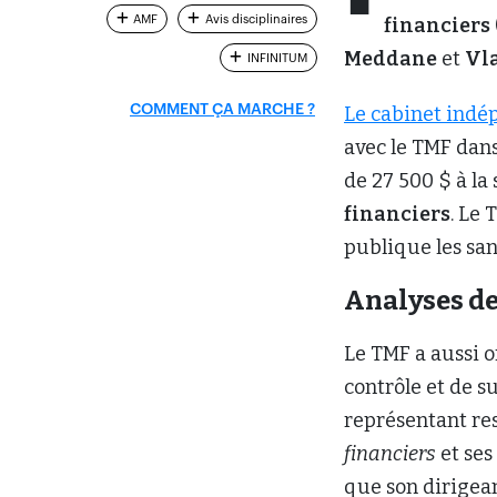
AMF
Avis disciplinaires
financiers
Meddane
et
Vl
INFINITUM
COMMENT ÇA MARCHE ?
Le cabinet indép
avec le TMF dans
de 27 500 $ à la
financiers
. Le 
publique les san
Analyses de
Le TMF a aussi 
contrôle et de su
représentant re
financiers
et ses
que son dirigean