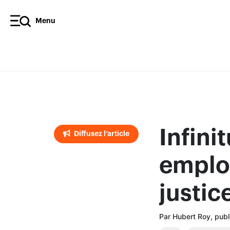
Menu
Diffusez l’article
Infini
Diffusez l’article
employ
justic
Par Hubert Roy, pub