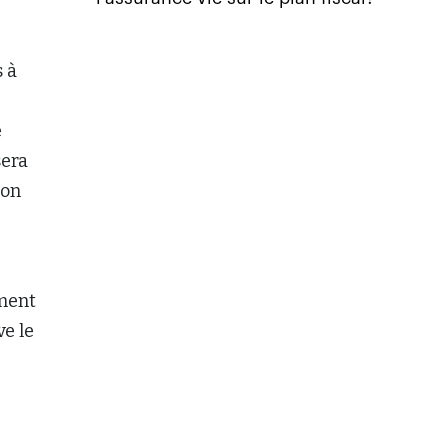
s à
e
sera
ion
ement
ve le