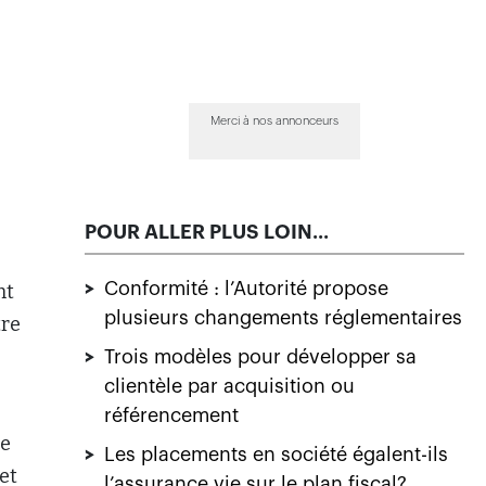
Merci à nos annonceurs
POUR ALLER PLUS LOIN...
>
Conformité : l’Autorité propose
nt
plusieurs changements réglementaires
tre
>
Trois modèles pour développer sa
clientèle par acquisition ou
référencement
me
>
Les placements en société égalent-ils
et
l’assurance vie sur le plan fiscal?