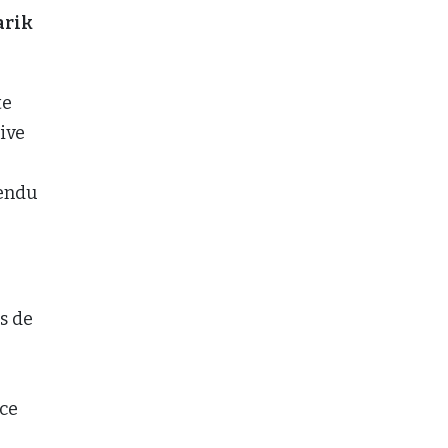
arik
te
ive
rendu
s de
 ce