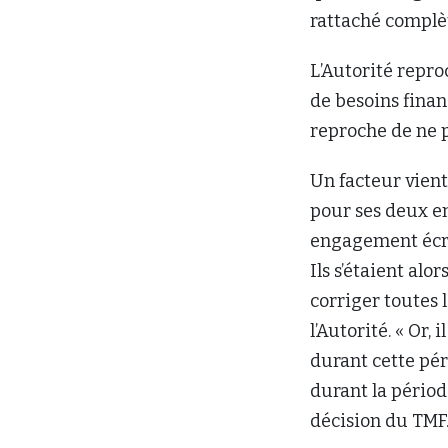
rattaché complè
L’Autorité repro
de besoins finan
reproche de ne p
Un facteur vient
pour ses deux e
engagement écrit
Ils s’étaient al
corriger toutes 
l’Autorité. « Or
durant cette pé
durant la période
décision du TMF