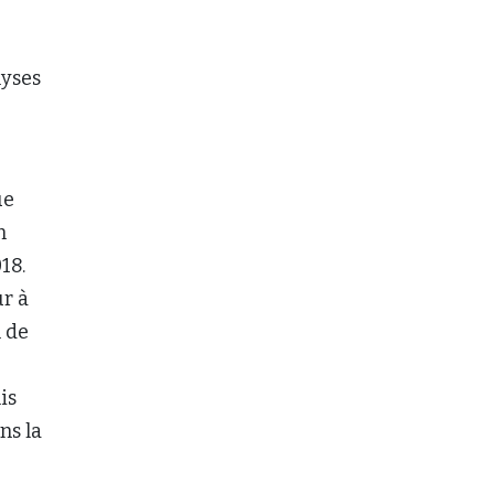
lyses
ue
n
18.
ur à
n de
is
ns la