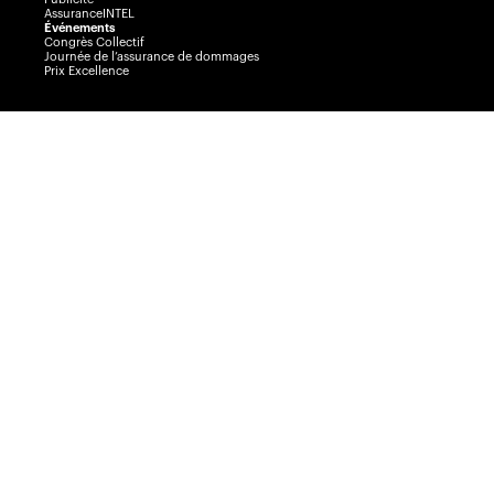
AssuranceINTEL
Événements
Congrès Collectif
Journée de l’assurance de dommages
Prix Excellence