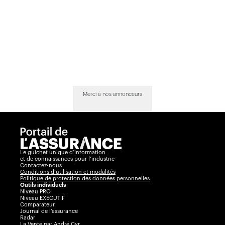
Merci à nos annonceurs
Le guichet unique d’information
et de connaissances pour l’industrie
Contactez-nous
Conditions d’utilisation et modalités
Politique de protection des données personnelles
Outils individuels
Niveau PRO
Niveau EXÉCUTIF
Comparateur
Journal de l’assurance
Radar
La Vente par André Cyr