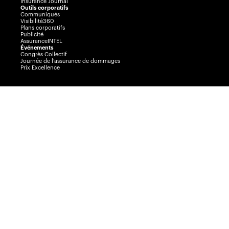
Insurance Journal
Outils corporatifs
Communiqués
Visibilité360
Plans corporatifs
Publicité
AssuranceINTEL
Événements
Congrès Collectif
Journée de l’assurance de dommages
Prix Excellence