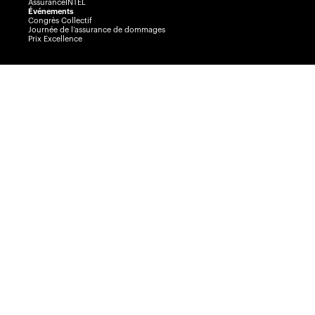
AssuranceINTEL
Événements
Congrès Collectif
Journée de l’assurance de dommages
Prix Excellence