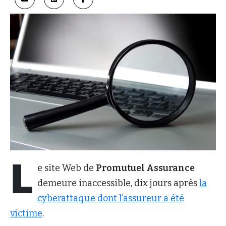
L
e site Web de
Promutuel Assurance
demeure inaccessible, dix jours après
la
cyberattaque dont l’assureur a été
victime
.