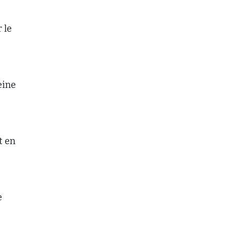
 le
eine
t en
e