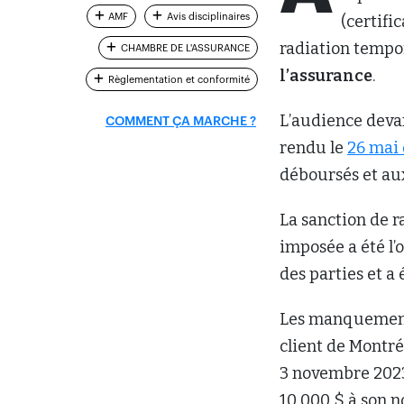
AMF
Avis disciplinaires
(certifi
radiation tempor
CHAMBRE DE L'ASSURANCE
l’assurance
.
Règlementation et conformité
L’audience devan
COMMENT ÇA MARCHE ?
rendu le
26 mai 
déboursés et aux 
La sanction de r
imposée a été l
des parties et a 
Les manquements 
client de Montré
3 novembre 2023,
10 000 $ à son n