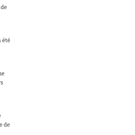
 de
a été
ne
rs
e
e de