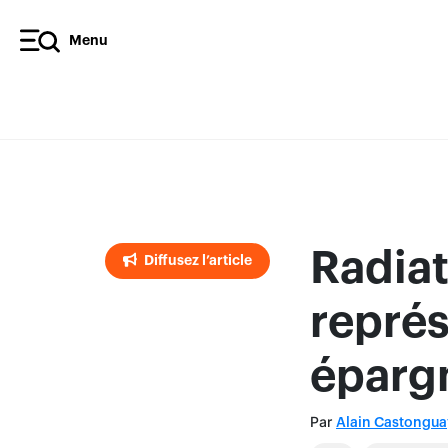
Menu
Diffusez l’article
Radiat
Diffusez l’article
représ
épargn
Par
Alain Castongua