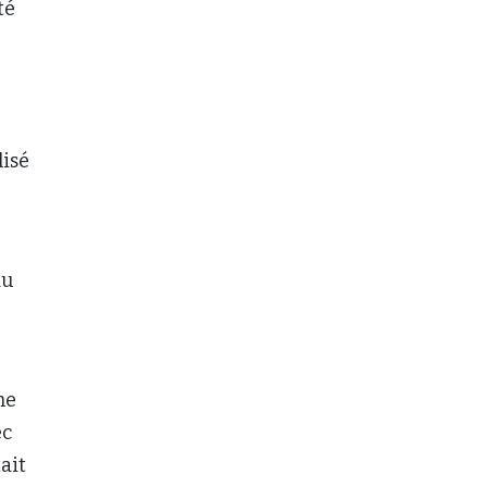
té
lisé
au
he
ec
ait