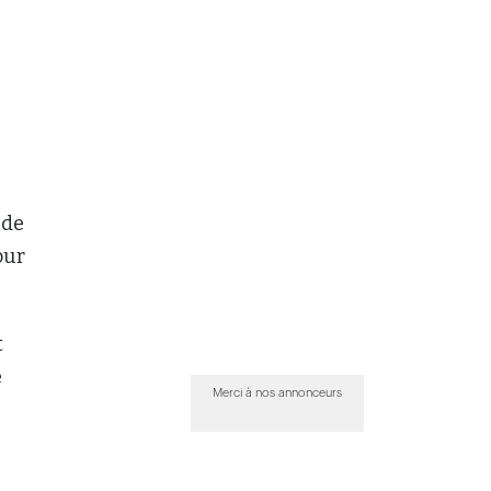
 de
our
t
é
Merci à nos annonceurs