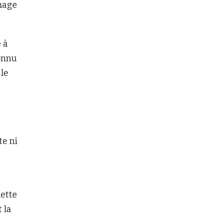
image
 à
connu
 le
te ni
hette
 la