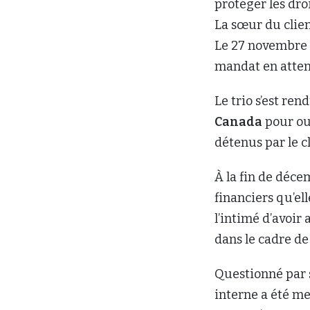
protéger les droi
La sœur du clien
Le 27 novembre 
mandat en attend
Le trio s’est re
Canada
pour ou
détenus par le c
À la fin de décem
financiers qu’el
l’intimé d’avoir
dans le cadre de 
Questionné par s
interne a été m