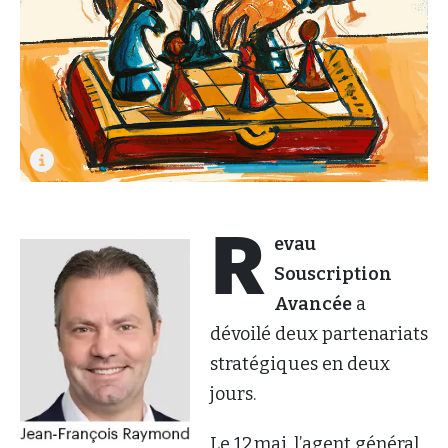
R
evau
Souscription
Avancée
a
dévoilé deux partenariats
stratégiques en deux
jours.
Le 12 mai, l’agent général