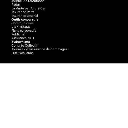
Journal de l’assurance
Radar
La Vente par André Cyr
Insurance Portal
Insurance Journal
Outils corporatifs
Communiqués
Visibilité360
Plans corporatifs
Publicité
AssuranceINTEL
Événements
Congrès Collectif
Journée de l’assurance de dommages
Prix Excellence