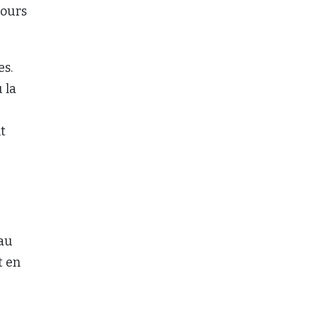
jours
es.
 la
t
 au
t en