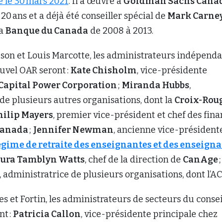
 le 30 mars 2021
. Il a œuvré à
Goldman Sachs Cana
20 ans et a déjà été conseiller spécial de
Mark Carne
la
Banque du Canada
de 2008 à 2013.
on et Louis Marcotte, les administrateurs indépenda
uvel OAR seront :
Kate Chisholm
, vice-présidente
Capital Power Corporation
;
Miranda Hubbs
,
de plusieurs autres organisations, dont la
Croix-Rou
hilip Mayers
, premier vice-président et chef des fin
Canada
;
Jennifer Newman
, ancienne vice-président
gime de retraite des enseignantes et des enseign
ura Tamblyn Watts
, chef de la direction de
CanAge
, administratrice de plusieurs organisations, dont l’A
s et Fortin, les administrateurs de secteurs du conse
nt :
Patricia Callon
, vice-présidente principale chez