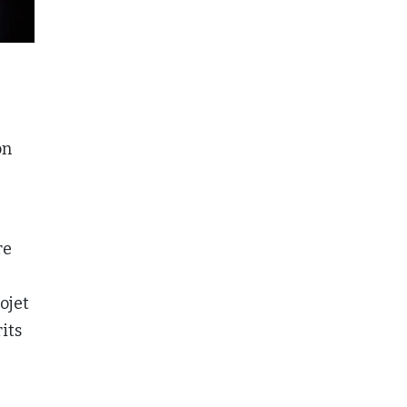
on
re
ojet
its