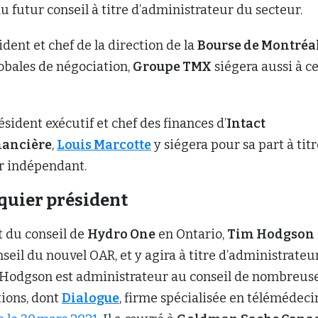
u futur conseil à titre d’administrateur du secteur.
sident et chef de la direction de la
Bourse de Montréa
globales de négociation,
Groupe TMX
siégera aussi à c
sident exécutif et chef des finances d’
Intact
nancière
,
Louis Marcotte
y siégera pour sa part à titr
r indépendant.
quier président
t du conseil de
Hydro One
en Ontario,
Tim Hodgson
seil du nouvel OAR, et y agira à titre d’administrateu
 Hodgson est administrateur au conseil de nombreus
tions, dont
Dialogue
, firme spécialisée en télémédeci