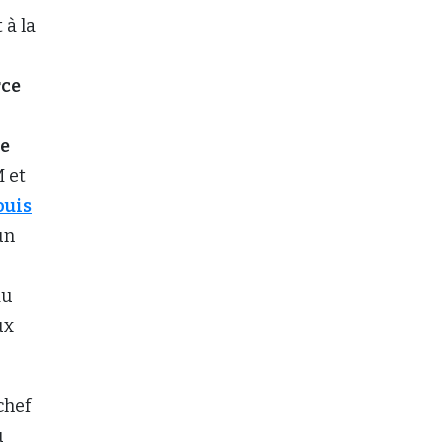
 à la
rce
de
 et
ouis
un
au
ux
chef
u