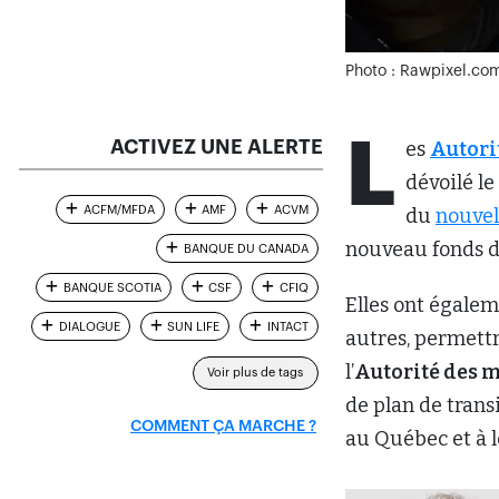
Photo : Rawpixel.co
L
ACTIVEZ UNE ALERTE
es
Autori
dévoilé le
ACFM/MFDA
AMF
ACVM
du
nouvel
nouveau fonds de
BANQUE DU CANADA
BANQUE SCOTIA
CSF
CFIQ
Elles ont égale
DIALOGUE
SUN LIFE
INTACT
autres, permettr
l’
Autorité des 
Voir plus de tags
de plan de trans
COMMENT ÇA MARCHE ?
au Québec et à l