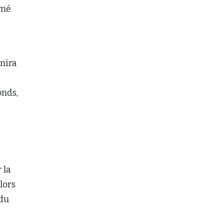
mmé
nira
onds,
 la
lors
 du