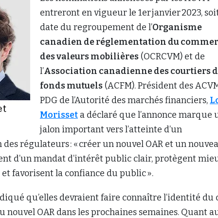
entreront en vigueur le 1er janvier 2023, soit
date du regroupement de l’
Organisme
canadien de réglementation du comme
des valeurs mobilières
(OCRCVM) et de
l’
Association canadienne des courtiers 
fonds mutuels
(ACFM). Président des ACVM
PDG de l’Autorité des marchés financiers,
L
Morisset
a déclaré que l’annonce marque 
jalon important vers l’atteinte d’un
 des régulateurs : « créer un nouvel OAR et un nouve
ent d’un mandat d’intérêt public clair, protègent mie
 et favorisent la confiance du public ».
iqué qu’elles devraient faire connaître l’identité du 
 du nouvel OAR dans les prochaines semaines. Quant a