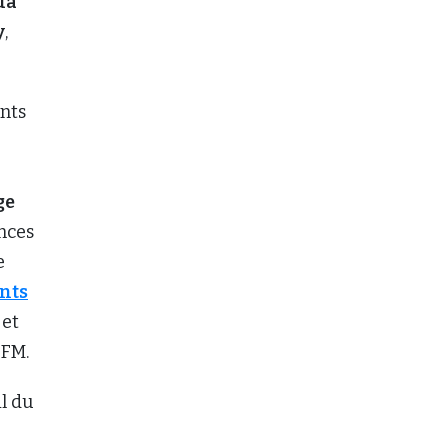
da
y
,
nts
ge
ances
e
ants
; et
CFM.
il du