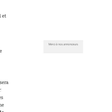
l
et
e
Merci à nos annonceurs
e
sera
r
es
ne