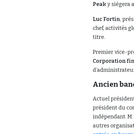
Peak
y siégera a
Luc Fortin
, pré
chef, activités 
titre.
Premier vice-pré
Corporation fi
d’administrateu
Ancien ban
Actuel présiden
président du con
indépendant. M.
autres organisa