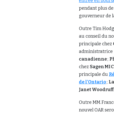
entrée en bourse
pendant plus de 
gouverneur de 
Outre Tim Hodgs
au conseil du no
principale chez
administratrice 
canadienne
;
P
chez
Sagen MI 
principale du
Ré
de l’Ontario
;
La
Janet Woodruff
Outre MM. France
nouvel OAR sero