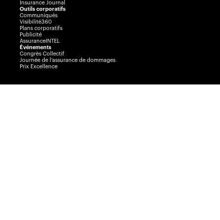
Insurance Journal
Outils corporatifs
Communiqués
Visibilité360
Plans corporatifs
Publicité
AssuranceINTEL
Événements
Congrès Collectif
Journée de l’assurance de dommages
Prix Excellence