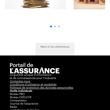
Merci à nos annonceurs
Le guichet unique d’information
et de connaissances pour l’industrie
Contactez-nous
Conditions d’utilisation et modalités
Politique de protection des données personnelles
Outils individuels
Niveau PRO
Niveau EXÉCUTIF
Comparateur
Journal de l’assurance
Radar